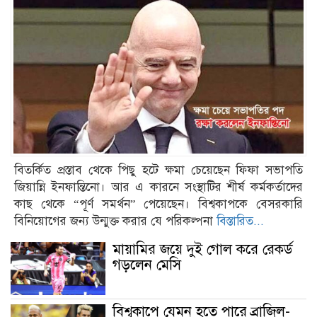
বিতর্কিত প্রস্তাব থেকে পিছু হটে ক্ষমা চেয়েছেন ফিফা সভাপতি
জিয়ান্নি ইনফান্তিনো। আর এ কারনে সংস্থাটির শীর্ষ কর্মকর্তাদের
কাছ থেকে “পূর্ণ সমর্থন” পেয়েছেন। বিশ্বকাপকে বেসরকারি
বিনিয়োগের জন্য উন্মুক্ত করার যে পরিকল্পনা
বিস্তারিত...
মায়ামির জয়ে দুই গোল করে রেকর্ড
গড়লেন মেসি
বিশ্বকাপে যেমন হতে পারে ব্রাজিল-