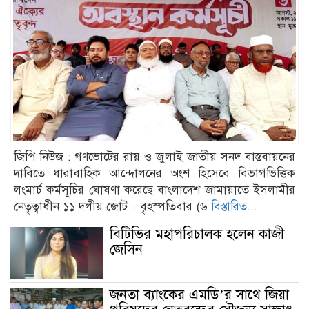
Tes news today
রুদ্র মুহম্মদ শহিদুল্লাহর জন্মদিন আজ
কবি শামসুর রাহমানের ৮৯তম জন্মদিন
আজ
জিপি নিউজ : গণভোটের রায় ও জুলাই জাতীয় সনদ বাস্তবায়নের
দাবিতে ধারাবাহিক আন্দোলনের অংশ হিসেবে বিভাগভিত্তিক
লংমার্চ কর্মসূচির ঘোষণা করেছে বাংলাদেশ জামায়াতে ইসলামীর
নেতৃত্বাধীন ১১ দলীয় জোট । বৃহস্পতিবার (৬
বিস্তারিত...
বিটিভির মহাপরিচালক হলেন কাজী
জেসিন
জনতা ব্যাংকের এমডি’র সাথে জিয়া