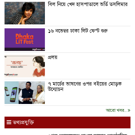
বিল নিয়ে খেদ হাসপাতালে ভর্তি তসলিমার
১৬ নভেম্বর ঢাকা লিট ফেস্ট শুরু
প্রলয়
৭ মার্চের ভাষণের ওপর বইয়ের মোড়ক
উন্মোচন
আরো খবর..
তথ্যপ্রযুক্তি