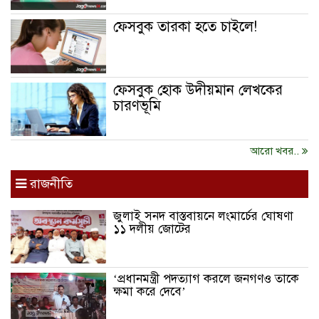
ফেসবুক তারকা হতে চাইলে!
ফেসবুক হোক উদীয়মান লেখকের
চারণভূমি
আরো খবর..
রাজনীতি
জুলাই সনদ বাস্তবায়নে লংমার্চের ঘোষণা
১১ দলীয় জোটের
‘প্রধানমন্ত্রী পদত্যাগ করলে জনগণও তাকে
ক্ষমা করে দেবে’