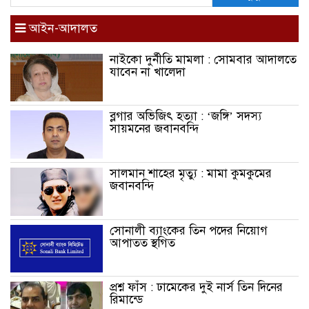
আইন-আদালত
নাইকো দুর্নীতি মামলা : সোমবার আদালতে
যাবেন না খালেদা
ব্লগার অভিজিৎ হত্যা : ‘জঙ্গি’ সদস্য
সায়মনের জবানবন্দি
সালমান শাহের মৃত্যু : মামা কুমকুমের
জবানবন্দি
সোনালী ব্যাংকের তিন পদের নিয়োগ
আপাতত স্থগিত
প্রশ্ন ফাঁস : ঢামেকের দুই নার্স তিন দিনের
রিমান্ডে