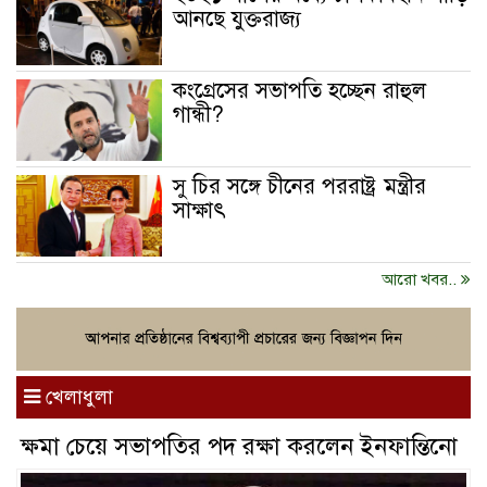
আনছে যুক্তরাজ্য
কংগ্রেসের সভাপতি হচ্ছেন রাহুল
গান্ধী?
সু চির সঙ্গে চীনের পররাষ্ট্র মন্ত্রীর
সাক্ষাৎ
আরো খবর..
খেলাধুলা
ক্ষমা চেয়ে সভাপতির পদ রক্ষা করলেন ইনফান্তিনো