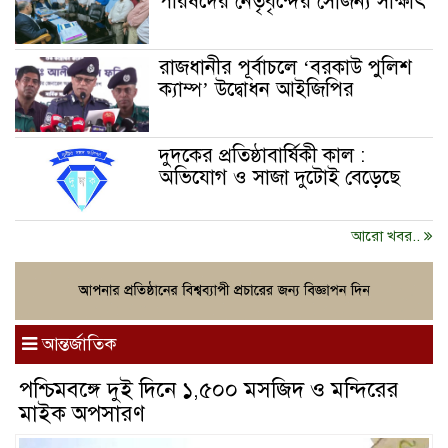
পরিষদের নেতৃবৃন্দের সৌজন্য সাক্ষাৎ
রাজধানীর পূর্বাচলে ‘বরকাউ পুলিশ
ক্যাম্প’ উদ্বোধন আইজিপির
দুদকের প্রতিষ্ঠাবার্ষিকী কাল :
অভিযোগ ও সাজা দুটোই বেড়েছে
আরো খবর..
আন্তর্জাতিক
পশ্চিমবঙ্গে দুই দিনে ১,৫০০ মসজিদ ও মন্দিরের
মাইক অপসারণ