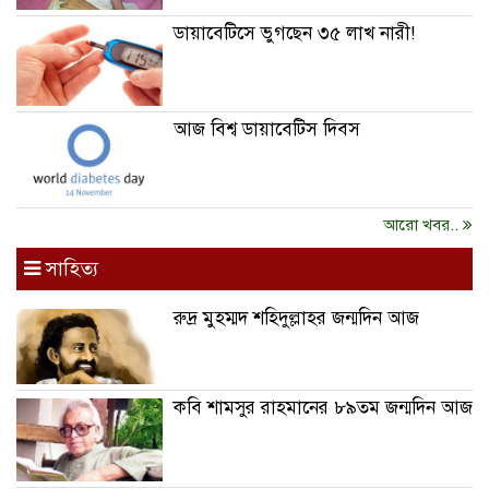
ডায়াবেটিসে ভুগছেন ৩৫ লাখ নারী!
আজ বিশ্ব ডায়াবেটিস দিবস
আরো খবর..
সাহিত্য
রুদ্র মুহম্মদ শহিদুল্লাহর জন্মদিন আজ
কবি শামসুর রাহমানের ৮৯তম জন্মদিন আজ