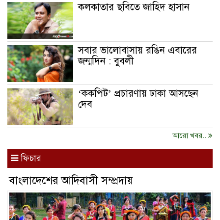
কলকাতার ছবিতে জাহিদ হাসান
সবার ভালোবাসায় রঙিন এবারের
জন্মদিন : বুবলী
‘ককপিট’ প্রচারণায় ঢাকা আসছেন
দেব
আরো খবর..
ফিচার
বাংলাদেশের আদিবাসী সম্প্রদায়