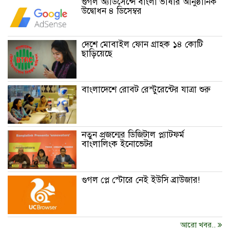
গুগল অ্যাডসেন্সে বাংলা ভাষার আনুষ্ঠানিক
উদ্বোধন ৪ ডিসেম্বর
দেশে মোবাইল ফোন গ্রাহক ১৪ কোটি
ছাড়িয়েছে
বাংলাদেশে রোবট রেস্টুরেন্টের যাত্রা শুরু
নতুন প্রজন্মের ডিজিটাল প্ল্যাটফর্ম
বাংলালিংক ইনোভেটর
গুগল প্লে স্টোরে নেই ইউসি ব্রাউজার!
আরো খবর..